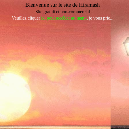
Bienvenue sur le site de Hiramash
Site gratuit et non-commercial
Veuillez cliquer
ici pour accéder au menu
, je vous prie...