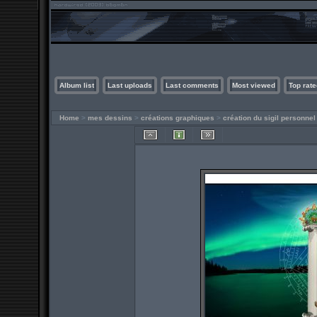
Album list
Last uploads
Last comments
Most viewed
Top rate
Home
>
mes dessins
>
créations graphiques
>
création du sigil personnel