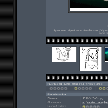
Après avoir préparé cette série d'études, j'ai pa
partie fi
Rate this file
(current rating : 0.6 / 5 with 9 votes)
File information
Filename:
hIRAM%20ASh.jpg
Album name:
gal
/
création du sigil p
Rating (9 votes):