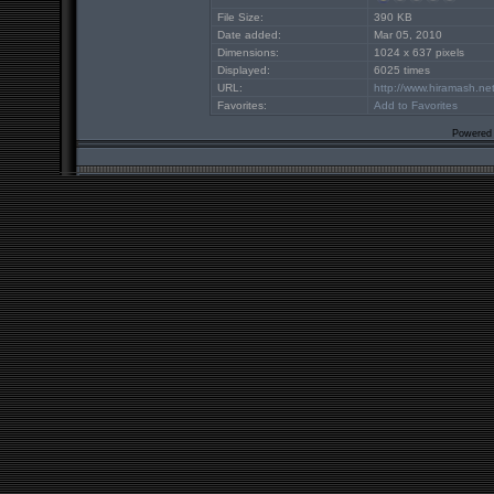
File Size:
390 KB
Date added:
Mar 05, 2010
Dimensions:
1024 x 637 pixels
Displayed:
6025 times
URL:
http://www.hiramash.ne
Favorites:
Add to Favorites
Powered